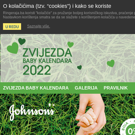
O kolačićima (tzv. “cookies”) i kako se koriste
Ringeraja.ba koristi "kolačiće" za pružanje boljeg korisničkog iskustva, praćenje
Nastavkom korištenja smatra se da se slažete s korištenjem kolačića u navedene 
Saznajte više.
ZVIJEZDA BABY KALENDARA
GALERIJA
PRAVILNIK