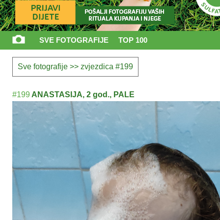
SVE FOTOGRAFIJE
TOP 100
Sve fotografije
>> zvjezdica #199
#199
ANASTASIJA, 2 god., PALE